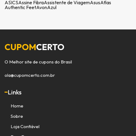
ASICS
Assine Fibra
Assistente de Viagem
Asus
Atlas
Authentic Feet
Avon
Azul
CUPOM
CERTO
O Melhor site de cupons do Brasil
ola@cupomcerto.com.br
Links
Home
Sobre
Loja Confiável