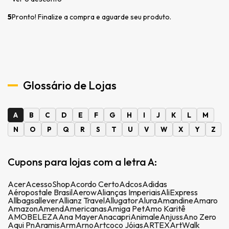
5
Pronto! Finalize a compra e aguarde seu produto.
Glossário de Lojas
A
B
C
D
E
F
G
H
I
J
K
L
M
N
O
P
Q
R
S
T
U
V
W
X
Y
Z
Cupons para lojas com a letra A:
Acer
AcessoShop
Acordo Certo
Adcos
Adidas
Aéropostale Brasil
Aerow
Alianças Imperiais
AliExpress
Allbags
allever
Allianz Travel
Allugator
Alura
Amandine
Amaro
Amazon
Amend
Americanas
Amiga Pet
Amo Karitê
AMOBELEZA
Ana Mayer
Anacapri
Animale
Anjuss
Ano Zero
Aqui Pn
Aramis
Arm
Arno
Artcoco Jóias
ARTEX
ArtWalk