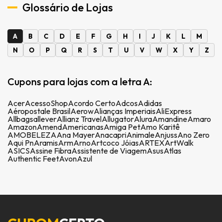
Glossário de Lojas
A
B
C
D
E
F
G
H
I
J
K
L
M
N
O
P
Q
R
S
T
U
V
W
X
Y
Z
Cupons para lojas com a letra A:
Acer
AcessoShop
Acordo Certo
Adcos
Adidas
Aéropostale Brasil
Aerow
Alianças Imperiais
AliExpress
Allbags
allever
Allianz Travel
Allugator
Alura
Amandine
Amaro
Amazon
Amend
Americanas
Amiga Pet
Amo Karitê
AMOBELEZA
Ana Mayer
Anacapri
Animale
Anjuss
Ano Zero
Aqui Pn
Aramis
Arm
Arno
Artcoco Jóias
ARTEX
ArtWalk
ASICS
Assine Fibra
Assistente de Viagem
Asus
Atlas
Authentic Feet
Avon
Azul