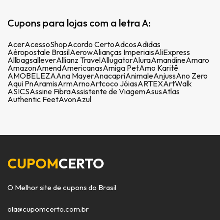
Cupons para lojas com a letra A:
Acer
AcessoShop
Acordo Certo
Adcos
Adidas
Aéropostale Brasil
Aerow
Alianças Imperiais
AliExpress
Allbags
allever
Allianz Travel
Allugator
Alura
Amandine
Amaro
Amazon
Amend
Americanas
Amiga Pet
Amo Karitê
AMOBELEZA
Ana Mayer
Anacapri
Animale
Anjuss
Ano Zero
Aqui Pn
Aramis
Arm
Arno
Artcoco Jóias
ARTEX
ArtWalk
ASICS
Assine Fibra
Assistente de Viagem
Asus
Atlas
Authentic Feet
Avon
Azul
CUPOM
CERTO
O Melhor site de cupons do Brasil
ola@cupomcerto.com.br