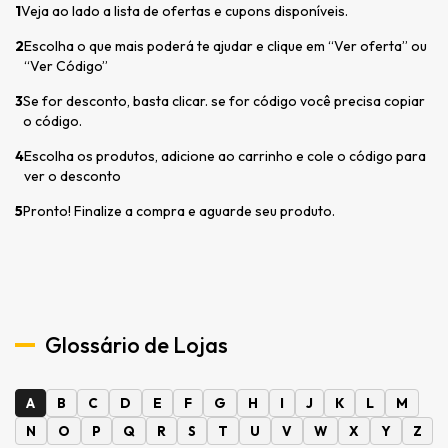
1
Veja ao lado a lista de ofertas e cupons disponíveis.
2
Escolha o que mais poderá te ajudar e clique em “Ver oferta” ou
“Ver Código”
3
Se for desconto, basta clicar. se for código você precisa copiar
o código.
4
Escolha os produtos, adicione ao carrinho e cole o código para
ver o desconto
5
Pronto! Finalize a compra e aguarde seu produto.
Glossário de Lojas
A
B
C
D
E
F
G
H
I
J
K
L
M
N
O
P
Q
R
S
T
U
V
W
X
Y
Z