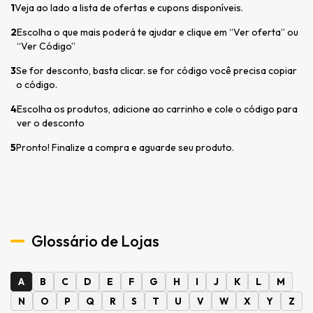
1
Veja ao lado a lista de ofertas e cupons disponíveis.
2
Escolha o que mais poderá te ajudar e clique em “Ver oferta” ou
“Ver Código”
3
Se for desconto, basta clicar. se for código você precisa copiar
o código.
4
Escolha os produtos, adicione ao carrinho e cole o código para
ver o desconto
5
Pronto! Finalize a compra e aguarde seu produto.
Glossário de Lojas
A
B
C
D
E
F
G
H
I
J
K
L
M
N
O
P
Q
R
S
T
U
V
W
X
Y
Z