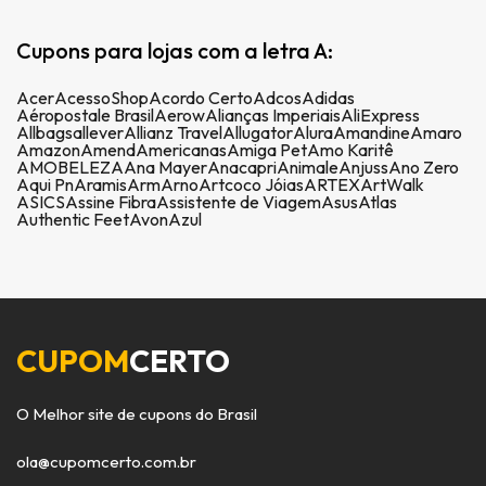
Cupons para lojas com a letra A:
Acer
AcessoShop
Acordo Certo
Adcos
Adidas
Aéropostale Brasil
Aerow
Alianças Imperiais
AliExpress
Allbags
allever
Allianz Travel
Allugator
Alura
Amandine
Amaro
Amazon
Amend
Americanas
Amiga Pet
Amo Karitê
AMOBELEZA
Ana Mayer
Anacapri
Animale
Anjuss
Ano Zero
Aqui Pn
Aramis
Arm
Arno
Artcoco Jóias
ARTEX
ArtWalk
ASICS
Assine Fibra
Assistente de Viagem
Asus
Atlas
Authentic Feet
Avon
Azul
CUPOM
CERTO
O Melhor site de cupons do Brasil
ola@cupomcerto.com.br