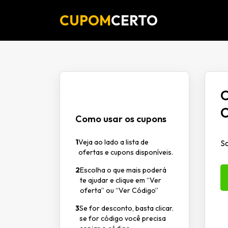
CUPOM
CERTO
O
C
Como usar os cupons
1
Veja ao lado a lista de
So
ofertas e cupons disponíveis.
2
Escolha o que mais poderá
te ajudar e clique em “Ver
oferta” ou “Ver Código”
3
Se for desconto, basta clicar.
se for código você precisa