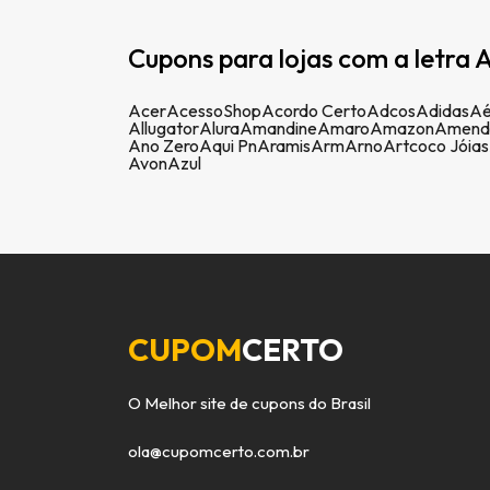
Cupons para lojas com a letra A
Acer
AcessoShop
Acordo Certo
Adcos
Adidas
Aé
Allugator
Alura
Amandine
Amaro
Amazon
Amend
Ano Zero
Aqui Pn
Aramis
Arm
Arno
Artcoco Jóias
Avon
Azul
CUPOM
CERTO
O Melhor site de cupons do Brasil
ola@cupomcerto.com.br