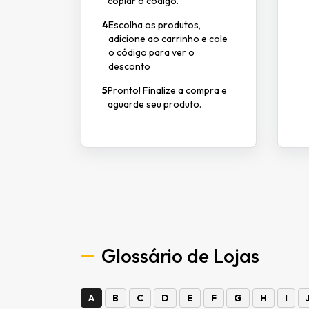
copiar o código.
4
Escolha os produtos,
adicione ao carrinho e cole
o código para ver o
desconto
5
Pronto! Finalize a compra e
aguarde seu produto.
Glossário de Lojas
A
B
C
D
E
F
G
H
I