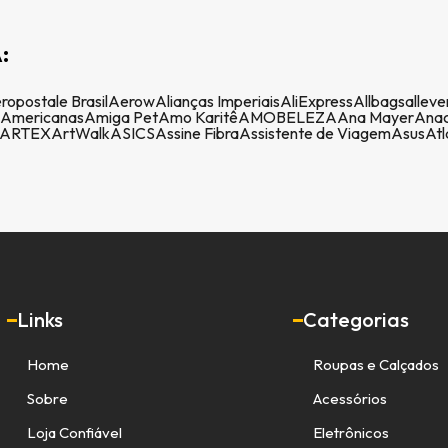
:
ropostale Brasil
Aerow
Alianças Imperiais
AliExpress
Allbags
alleve
Americanas
Amiga Pet
Amo Karitê
AMOBELEZA
Ana Mayer
Anac
ARTEX
ArtWalk
ASICS
Assine Fibra
Assistente de Viagem
Asus
Atl
Links
Categorias
Home
Roupas e Calçados
Sobre
Acessórios
Loja Confiável
Eletrônicos