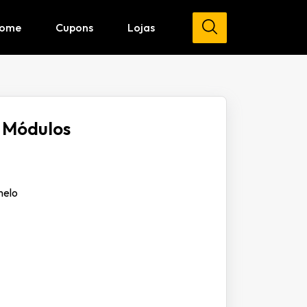
ome
Cupons
Lojas
2 Módulos
melo