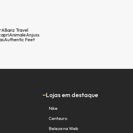
r
Allianz Travel
apri
Animale
Anjuss
as
Authentic Feet
Lojas em destaque
Nike
Centauro
Beleza na Web