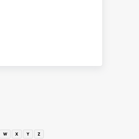
W
X
Y
Z