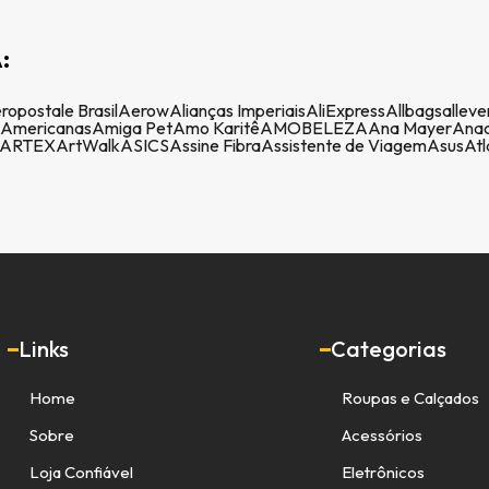
:
ropostale Brasil
Aerow
Alianças Imperiais
AliExpress
Allbags
alleve
Americanas
Amiga Pet
Amo Karitê
AMOBELEZA
Ana Mayer
Anac
ARTEX
ArtWalk
ASICS
Assine Fibra
Assistente de Viagem
Asus
Atl
Links
Categorias
Home
Roupas e Calçados
Sobre
Acessórios
Loja Confiável
Eletrônicos