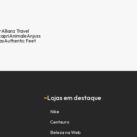
r
Allianz Travel
apri
Animale
Anjuss
as
Authentic Feet
Lojas em destaque
Nike
Centauro
Beleza na Web