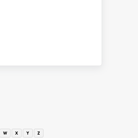
W
X
Y
Z