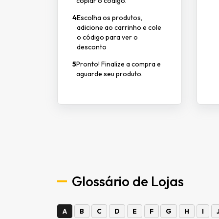
copiar o código.
4
Escolha os produtos,
adicione ao carrinho e cole
o código para ver o
desconto
5
Pronto! Finalize a compra e
aguarde seu produto.
Glossário de Lojas
A
B
C
D
E
F
G
H
I