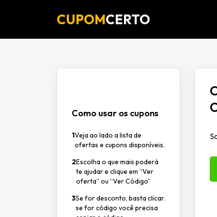
CUPOM
CERTO
O
C
Como usar os cupons
1
Veja ao lado a lista de
So
ofertas e cupons disponíveis.
2
Escolha o que mais poderá
te ajudar e clique em “Ver
oferta” ou “Ver Código”
3
Se for desconto, basta clicar.
se for código você precisa