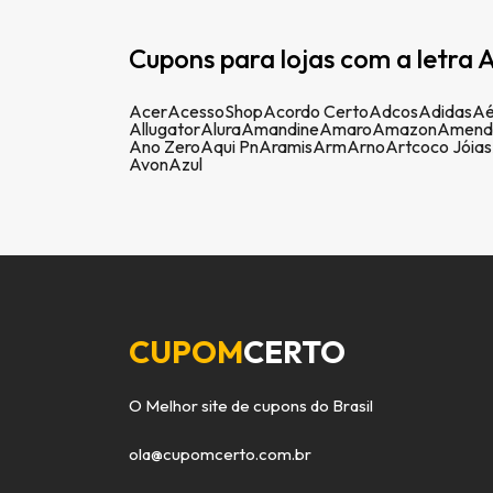
Cupons para lojas com a letra A
Acer
AcessoShop
Acordo Certo
Adcos
Adidas
Aé
Allugator
Alura
Amandine
Amaro
Amazon
Amend
Ano Zero
Aqui Pn
Aramis
Arm
Arno
Artcoco Jóias
Avon
Azul
CUPOM
CERTO
O Melhor site de cupons do Brasil
ola@cupomcerto.com.br