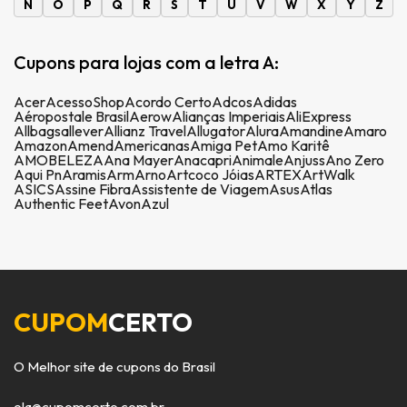
N
O
P
Q
R
S
T
U
V
W
X
Y
Z
Cupons para lojas com a letra A:
Acer
AcessoShop
Acordo Certo
Adcos
Adidas
Aéropostale Brasil
Aerow
Alianças Imperiais
AliExpress
Allbags
allever
Allianz Travel
Allugator
Alura
Amandine
Amaro
Amazon
Amend
Americanas
Amiga Pet
Amo Karitê
AMOBELEZA
Ana Mayer
Anacapri
Animale
Anjuss
Ano Zero
Aqui Pn
Aramis
Arm
Arno
Artcoco Jóias
ARTEX
ArtWalk
ASICS
Assine Fibra
Assistente de Viagem
Asus
Atlas
Authentic Feet
Avon
Azul
CUPOM
CERTO
O Melhor site de cupons do Brasil
ola@cupomcerto.com.br