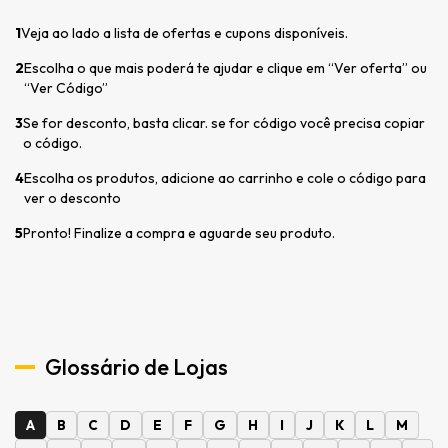
1
Veja ao lado a lista de ofertas e cupons disponíveis.
2
Escolha o que mais poderá te ajudar e clique em “Ver oferta” ou
“Ver Código”
3
Se for desconto, basta clicar. se for código você precisa copiar
o código.
4
Escolha os produtos, adicione ao carrinho e cole o código para
ver o desconto
5
Pronto! Finalize a compra e aguarde seu produto.
Glossário de Lojas
A
B
C
D
E
F
G
H
I
J
K
L
M