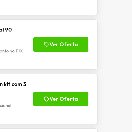
al 90
Ver Oferta
conto no PIX
n kit com 3
Ver Oferta
cional