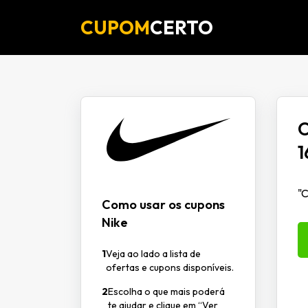
CUPOM
CERTO
O
1
"C
Como usar os cupons
Nike
1
Veja ao lado a lista de
ofertas e cupons disponíveis.
2
Escolha o que mais poderá
te ajudar e clique em “Ver