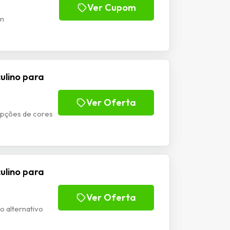
Ver Cupom
om
culino para
Ver Oferta
 opções de cores
culino para
Ver Oferta
o alternativo