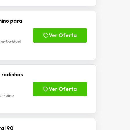
nino para
Ver Oferta
 confortável
 rodinhas
Ver Oferta
 treino
tal 90