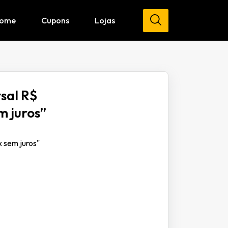
ome
Cupons
Lojas
sal R$
m juros”
x sem juros"