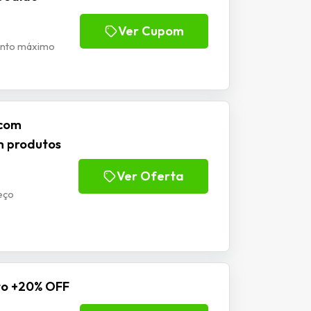
Ver Cupom
onto máximo
 com
m produtos
Ver Oferta
eço
to +20% OFF