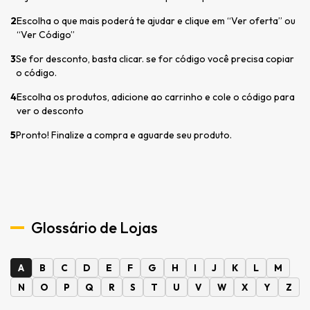
2
Escolha o que mais poderá te ajudar e clique em “Ver oferta” ou
“Ver Código”
3
Se for desconto, basta clicar. se for código você precisa copiar
o código.
4
Escolha os produtos, adicione ao carrinho e cole o código para
ver o desconto
5
Pronto! Finalize a compra e aguarde seu produto.
Glossário de Lojas
A
B
C
D
E
F
G
H
I
J
K
L
M
N
O
P
Q
R
S
T
U
V
W
X
Y
Z