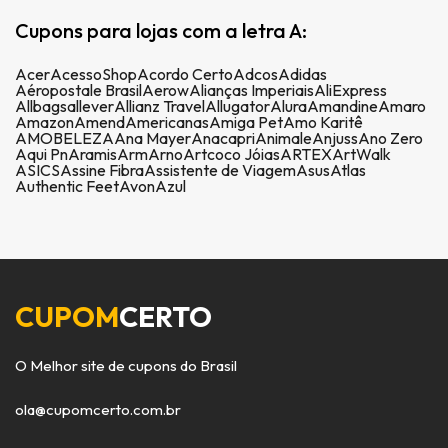
Cupons para lojas com a letra A:
Acer
AcessoShop
Acordo Certo
Adcos
Adidas
Aéropostale Brasil
Aerow
Alianças Imperiais
AliExpress
Allbags
allever
Allianz Travel
Allugator
Alura
Amandine
Amaro
Amazon
Amend
Americanas
Amiga Pet
Amo Karitê
AMOBELEZA
Ana Mayer
Anacapri
Animale
Anjuss
Ano Zero
Aqui Pn
Aramis
Arm
Arno
Artcoco Jóias
ARTEX
ArtWalk
ASICS
Assine Fibra
Assistente de Viagem
Asus
Atlas
Authentic Feet
Avon
Azul
CUPOM
CERTO
O Melhor site de cupons do Brasil
ola@cupomcerto.com.br