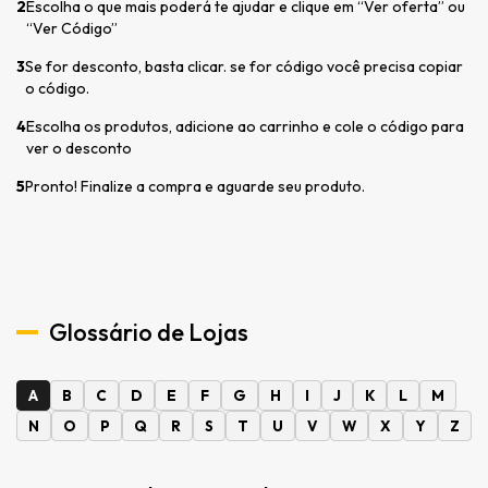
2
Escolha o que mais poderá te ajudar e clique em “Ver oferta” ou
“Ver Código”
3
Se for desconto, basta clicar. se for código você precisa copiar
o código.
4
Escolha os produtos, adicione ao carrinho e cole o código para
ver o desconto
5
Pronto! Finalize a compra e aguarde seu produto.
Glossário de Lojas
A
B
C
D
E
F
G
H
I
J
K
L
M
N
O
P
Q
R
S
T
U
V
W
X
Y
Z