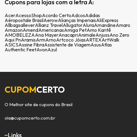
Cupons para lojas com a letra A:
Acer
AcessoShop
Acordo Certo
Adcos
Adidas
Aéropostale Brasil
Aerow
Alianças Imperiais
AliExpress
Allbags
allever
Allianz Travel
Allugator
Alura
Amandine
Amaro
Amazon
Amend
Americanas
Amiga Pet
Amo Karitê
AMOBELEZA
Ana Mayer
Anacapri
Animale
Anjuss
Ano Zero
Aqui Pn
Aramis
Arm
Arno
Artcoco Jóias
ARTEX
ArtWalk
ASICS
Assine Fibra
Assistente de Viagem
Asus
Atlas
Authentic Feet
Avon
Azul
CUPOM
CERTO
O Melhor site de cupons do Brasil
ola@cupomcerto.com.br
Links