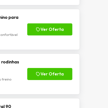
nino para
Ver Oferta
 confortável
 rodinhas
Ver Oferta
 treino
tal 90