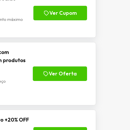
Ver Cupom
onto máximo
 com
m produtos
Ver Oferta
eço
to +20% OFF