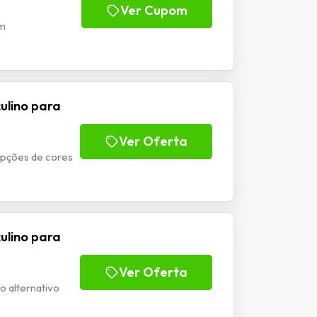
Ver Cupom
om
culino para
Ver Oferta
 opções de cores
culino para
Ver Oferta
o alternativo