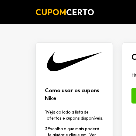
CUPOM
CERTO
O
HO
Como usar os cupons
Nike
1
Veja ao lado a lista de
ofertas e cupons disponíveis.
2
Escolha o que mais poderá
te ajudar e clique em “Ver