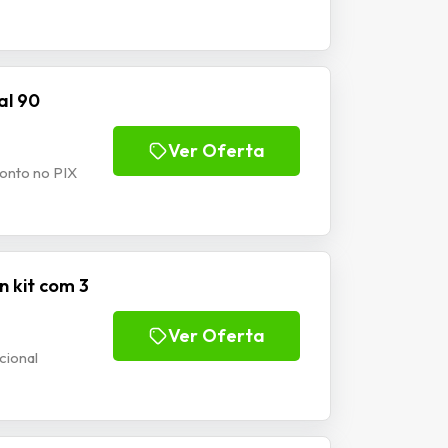
al 90
Ver Oferta
conto no PIX
n kit com 3
Ver Oferta
cional