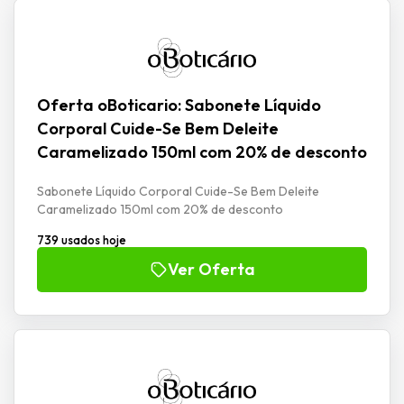
Oferta oBoticario: Sabonete Líquido
Corporal Cuide-Se Bem Deleite
Caramelizado 150ml com 20% de desconto
Sabonete Líquido Corporal Cuide-Se Bem Deleite
Caramelizado 150ml com 20% de desconto
739 usados hoje
Ver Oferta