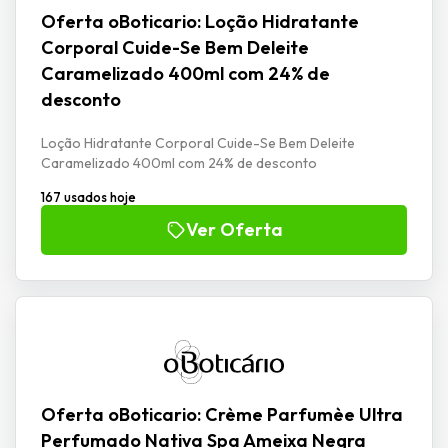
Oferta oBoticario: Loção Hidratante
Corporal Cuide-Se Bem Deleite
Caramelizado 400ml com 24% de
desconto
Loção Hidratante Corporal Cuide-Se Bem Deleite
Caramelizado 400ml com 24% de desconto
167 usados hoje
Ver Oferta
Oferta oBoticario: Crème Parfumèe Ultra
Perfumado Nativa Spa Ameixa Negra