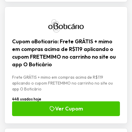
Cupom oBoticario: Frete GRÁTIS + mimo
em compras acima de R$119 aplicando o
cupom FRETEMIMO no carrinho no site ou
app O Boticário
Frete GRÁTIS + mimo em compras acima de R$119
aplicando o cupom FRETEMIMO no carrinho no site ou
app O Boticário
448 usados hoje
Ver Cupom