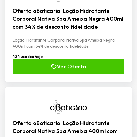
Oferta oBoticario: Loção Hidratante
Corporal Nativa Spa Ameixa Negra 400ml
com 34% de desconto fidelidade
Loção Hidratante Corporal Nativa Spa Ameixa Negra
400ml com 34% de desconto fidelidade
434 usados hoje
Ver Oferta
Oferta oBoticario: Loção Hidratante
Corporal Nativa Spa Ameixa 400ml com