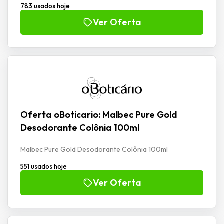
783 usados hoje
Ver Oferta
Oferta oBoticario: Malbec Pure Gold
Desodorante Colônia 100ml
Malbec Pure Gold Desodorante Colônia 100ml
551 usados hoje
Ver Oferta