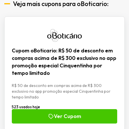
Veja mais cupons para oBoticario:
Cupom oBoticario: R$ 50 de desconto em
compras acima de R$ 300 exclusivo no app
promoção especial Cinquentinha por
tempo limitado
R$ 50 de desconto em compras acima de R$ 300
exclusivo no app promoção especial Cinquentinha por
tempo limitado
523 usados hoje
Ver Cupom