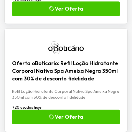
Ver Oferta
Oferta oBoticario: Refil Loção Hidratante
Corporal Nativa Spa Ameixa Negra 350ml
com 30% de desconto fidelidade
Refil Loção Hidratante Corporal Nativa Spa Ameixa Negra
350ml com 30% de desconto fidelidade
720 usados hoje
Ver Oferta