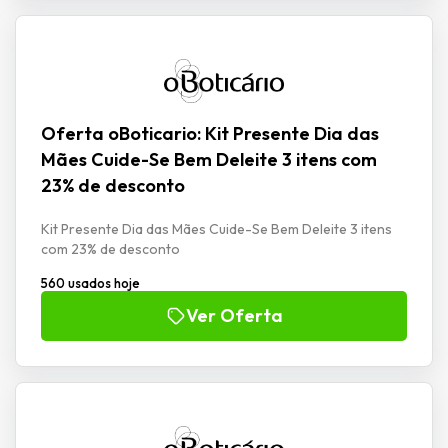
Oferta oBoticario: Kit Presente Dia das
Mães Cuide-Se Bem Deleite 3 itens com
23% de desconto
Kit Presente Dia das Mães Cuide-Se Bem Deleite 3 itens
com 23% de desconto
560 usados hoje
Ver Oferta