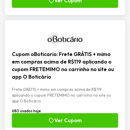
Ver Cupom
Cupom oBoticario: Frete GRÁTIS + mimo
em compras acima de R$119 aplicando o
cupom FRETEMIMO no carrinho no site ou
app O Boticário
Frete GRÁTIS + mimo em compras acima de R$119
aplicando o cupom FRETEMIMO no carrinho no site ou
app O Boticário
680 usados hoje
Ver Cupom