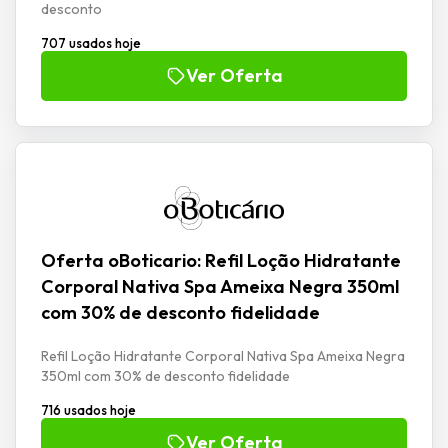
desconto
707 usados hoje
Ver Oferta
Oferta oBoticario: Refil Loção Hidratante
Corporal Nativa Spa Ameixa Negra 350ml
com 30% de desconto fidelidade
Refil Loção Hidratante Corporal Nativa Spa Ameixa Negra
350ml com 30% de desconto fidelidade
716 usados hoje
Ver Oferta