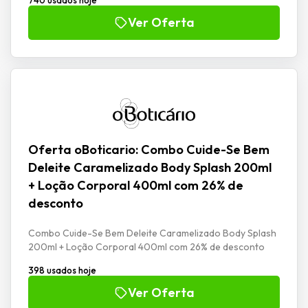
740 usados hoje
Ver Oferta
Oferta oBoticario: Combo Cuide-Se Bem
Deleite Caramelizado Body Splash 200ml
+ Loção Corporal 400ml com 26% de
desconto
Combo Cuide-Se Bem Deleite Caramelizado Body Splash
200ml + Loção Corporal 400ml com 26% de desconto
398 usados hoje
Ver Oferta