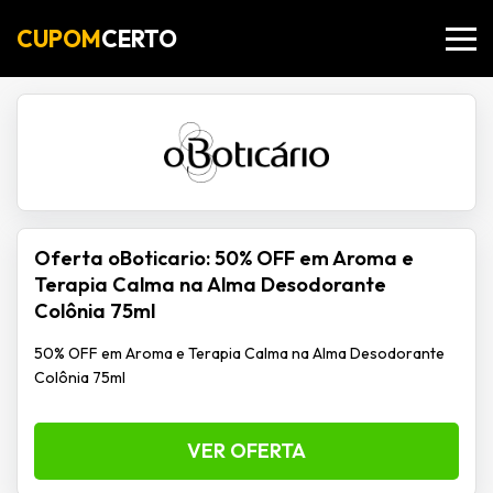
CUPOM
CERTO
Oferta oBoticario: 50% OFF em Aroma e
Terapia Calma na Alma Desodorante
Colônia 75ml
50% OFF em Aroma e Terapia Calma na Alma Desodorante
Colônia 75ml
VER OFERTA