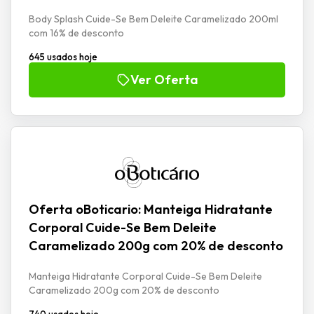
Body Splash Cuide-Se Bem Deleite Caramelizado 200ml
com 16% de desconto
645 usados hoje
Ver Oferta
Oferta oBoticario: Manteiga Hidratante
Corporal Cuide-Se Bem Deleite
Caramelizado 200g com 20% de desconto
Manteiga Hidratante Corporal Cuide-Se Bem Deleite
Caramelizado 200g com 20% de desconto