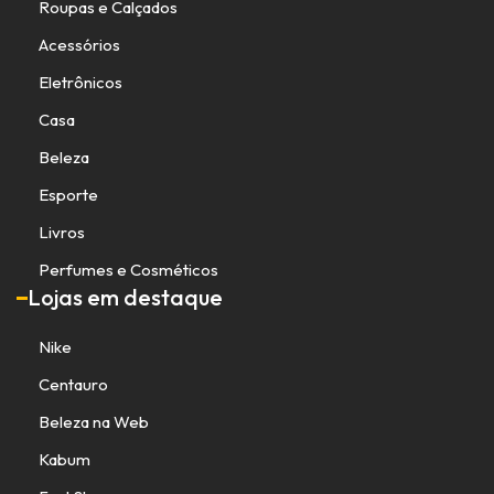
Roupas e Calçados
Acessórios
Eletrônicos
Casa
Beleza
Esporte
Livros
Perfumes e Cosméticos
Lojas em destaque
Nike
Centauro
Beleza na Web
Kabum