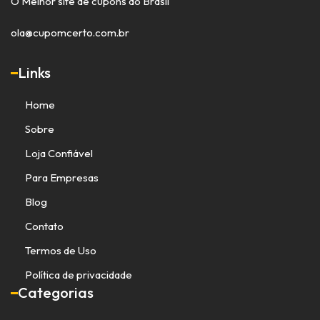
O Melhor site de cupons do Brasil
ola@cupomcerto.com.br
Links
Home
Sobre
Loja Confiável
Para Empresas
Blog
Contato
Termos de Uso
Política de privacidade
Categorias