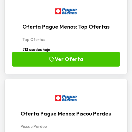
Oferta Pague Menos: Top Ofertas
Top Ofertas
713 usados hoje
Ver Oferta
Oferta Pague Menos: Piscou Perdeu
Piscou Perdeu