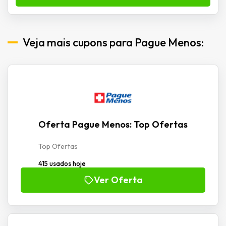
Veja mais cupons para Pague Menos:
Oferta Pague Menos: Top Ofertas
Top Ofertas
415 usados hoje
Ver Oferta