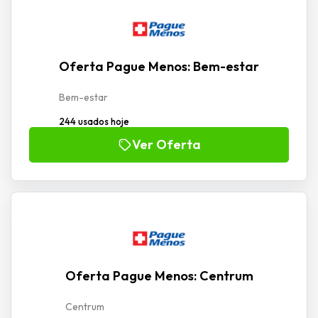
Oferta Pague Menos: Bem-estar
Bem-estar
244 usados hoje
Ver Oferta
Oferta Pague Menos: Centrum
Centrum