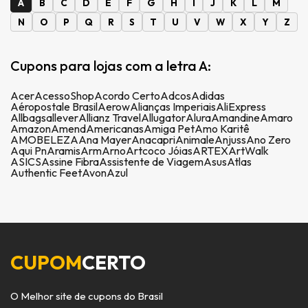
A
B
C
D
E
F
G
H
I
J
K
L
M
N
O
P
Q
R
S
T
U
V
W
X
Y
Z
Cupons para lojas com a letra A:
Acer
AcessoShop
Acordo Certo
Adcos
Adidas
Aéropostale Brasil
Aerow
Alianças Imperiais
AliExpress
Allbags
allever
Allianz Travel
Allugator
Alura
Amandine
Amaro
Amazon
Amend
Americanas
Amiga Pet
Amo Karitê
AMOBELEZA
Ana Mayer
Anacapri
Animale
Anjuss
Ano Zero
Aqui Pn
Aramis
Arm
Arno
Artcoco Jóias
ARTEX
ArtWalk
ASICS
Assine Fibra
Assistente de Viagem
Asus
Atlas
Authentic Feet
Avon
Azul
CUPOM
CERTO
O Melhor site de cupons do Brasil