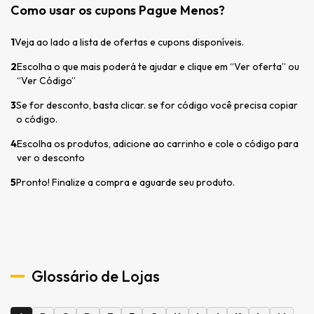
Como usar os cupons Pague Menos?
1
Veja ao lado a lista de ofertas e cupons disponíveis.
2
Escolha o que mais poderá te ajudar e clique em “Ver oferta” ou
“Ver Código”
3
Se for desconto, basta clicar. se for código você precisa copiar
o código.
4
Escolha os produtos, adicione ao carrinho e cole o código para
ver o desconto
5
Pronto! Finalize a compra e aguarde seu produto.
Glossário de Lojas