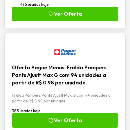
476 usados hoje
Ver Oferta
Oferta Pague Menos: Fralda Pampers
Pants Ajustt Max G com 94 unidades a
partir de R$ 0.98 por unidade
Fralda Pampers Pants Ajustt Max G com 94 unidades a
partir de R$ 0.98 por unidade
383 usados hoje
Ver Oferta