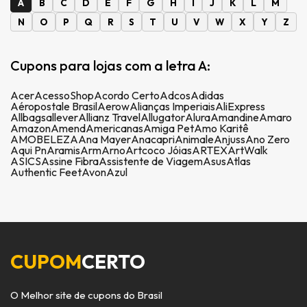
A
B
C
D
E
F
G
H
I
J
K
L
M
N
O
P
Q
R
S
T
U
V
W
X
Y
Z
Cupons para lojas com a letra A:
Acer
AcessoShop
Acordo Certo
Adcos
Adidas
Aéropostale Brasil
Aerow
Alianças Imperiais
AliExpress
Allbags
allever
Allianz Travel
Allugator
Alura
Amandine
Amaro
Amazon
Amend
Americanas
Amiga Pet
Amo Karitê
AMOBELEZA
Ana Mayer
Anacapri
Animale
Anjuss
Ano Zero
Aqui Pn
Aramis
Arm
Arno
Artcoco Jóias
ARTEX
ArtWalk
ASICS
Assine Fibra
Assistente de Viagem
Asus
Atlas
Authentic Feet
Avon
Azul
CUPOM
CERTO
O Melhor site de cupons do Brasil