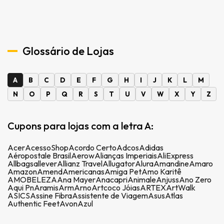
Glossário de Lojas
A
B
C
D
E
F
G
H
I
J
K
L
M
N
O
P
Q
R
S
T
U
V
W
X
Y
Z
Cupons para lojas com a letra A:
Acer
AcessoShop
Acordo Certo
Adcos
Adidas
Aéropostale Brasil
Aerow
Alianças Imperiais
AliExpress
Allbags
allever
Allianz Travel
Allugator
Alura
Amandine
Amaro
Amazon
Amend
Americanas
Amiga Pet
Amo Karitê
AMOBELEZA
Ana Mayer
Anacapri
Animale
Anjuss
Ano Zero
Aqui Pn
Aramis
Arm
Arno
Artcoco Jóias
ARTEX
ArtWalk
ASICS
Assine Fibra
Assistente de Viagem
Asus
Atlas
Authentic Feet
Avon
Azul