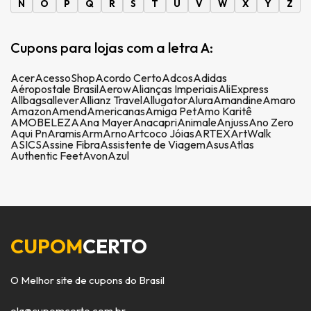
N
O
P
Q
R
S
T
U
V
W
X
Y
Z
Cupons para lojas com a letra A:
Acer
AcessoShop
Acordo Certo
Adcos
Adidas
Aéropostale Brasil
Aerow
Alianças Imperiais
AliExpress
Allbags
allever
Allianz Travel
Allugator
Alura
Amandine
Amaro
Amazon
Amend
Americanas
Amiga Pet
Amo Karitê
AMOBELEZA
Ana Mayer
Anacapri
Animale
Anjuss
Ano Zero
Aqui Pn
Aramis
Arm
Arno
Artcoco Jóias
ARTEX
ArtWalk
ASICS
Assine Fibra
Assistente de Viagem
Asus
Atlas
Authentic Feet
Avon
Azul
CUPOM
CERTO
O Melhor site de cupons do Brasil
ola@cupomcerto.com.br