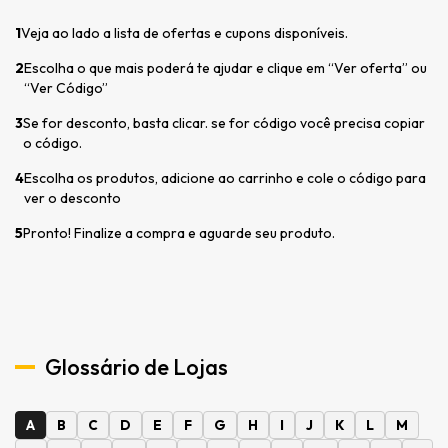
1
Veja ao lado a lista de ofertas e cupons disponíveis.
2
Escolha o que mais poderá te ajudar e clique em “Ver oferta” ou
“Ver Código”
3
Se for desconto, basta clicar. se for código você precisa copiar
o código.
4
Escolha os produtos, adicione ao carrinho e cole o código para
ver o desconto
5
Pronto! Finalize a compra e aguarde seu produto.
Glossário de Lojas
A
B
C
D
E
F
G
H
I
J
K
L
M