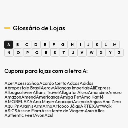
Glossário de Lojas
A
B
C
D
E
F
G
H
I
J
K
L
M
N
O
P
Q
R
S
T
U
V
W
X
Y
Z
Cupons para lojas com a letra A:
Acer
AcessoShop
Acordo Certo
Adcos
Adidas
Aéropostale Brasil
Aerow
Alianças Imperiais
AliExpress
Allbags
allever
Allianz Travel
Allugator
Alura
Amandine
Amaro
Amazon
Amend
Americanas
Amiga Pet
Amo Karitê
AMOBELEZA
Ana Mayer
Anacapri
Animale
Anjuss
Ano Zero
Aqui Pn
Aramis
Arm
Arno
Artcoco Jóias
ARTEX
ArtWalk
ASICS
Assine Fibra
Assistente de Viagem
Asus
Atlas
Authentic Feet
Avon
Azul