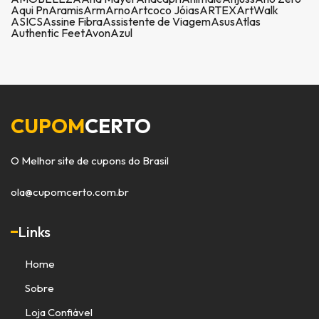
Aqui Pn
Aramis
Arm
Arno
Artcoco Jóias
ARTEX
ArtWalk
ASICS
Assine Fibra
Assistente de Viagem
Asus
Atlas
Authentic Feet
Avon
Azul
CUPOM
CERTO
O Melhor site de cupons do Brasil
ola@cupomcerto.com.br
Links
Home
Sobre
Loja Confiável