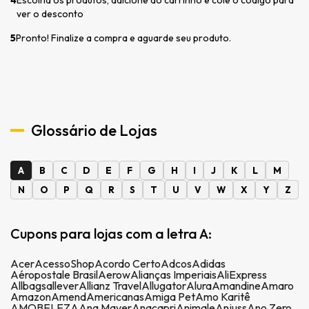
ver o desconto
5
Pronto! Finalize a compra e aguarde seu produto.
Glossário de Lojas
A
B
C
D
E
F
G
H
I
J
K
L
M
N
O
P
Q
R
S
T
U
V
W
X
Y
Z
Cupons para lojas com a letra A:
Acer
AcessoShop
Acordo Certo
Adcos
Adidas
Aéropostale Brasil
Aerow
Alianças Imperiais
AliExpress
Allbags
allever
Allianz Travel
Allugator
Alura
Amandine
Amaro
Amazon
Amend
Americanas
Amiga Pet
Amo Karitê
AMOBELEZA
Ana Mayer
Anacapri
Animale
Anjuss
Ano Zero