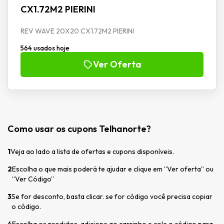
CX1.72M2 PIERINI
REV WAVE 20X20 CX1.72M2 PIERINI
564 usados hoje
Ver Oferta
Como usar os cupons Telhanorte?
1
Veja ao lado a lista de ofertas e cupons disponíveis.
2
Escolha o que mais poderá te ajudar e clique em “Ver oferta” ou
“Ver Código”
3
Se for desconto, basta clicar. se for código você precisa copiar
o código.
4
Escolha os produtos, adicione ao carrinho e cole o código para