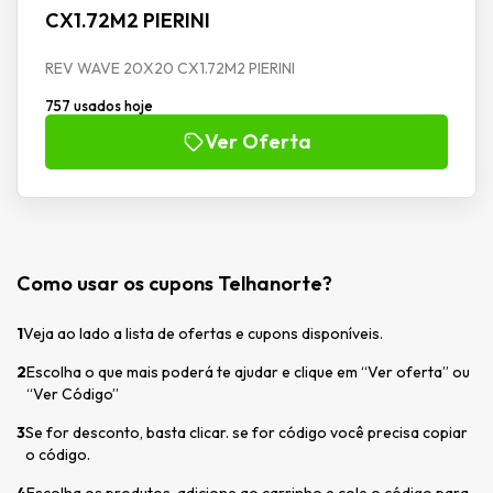
CX1.72M2 PIERINI
REV WAVE 20X20 CX1.72M2 PIERINI
757 usados hoje
Ver Oferta
Como usar os cupons Telhanorte?
1
Veja ao lado a lista de ofertas e cupons disponíveis.
2
Escolha o que mais poderá te ajudar e clique em “Ver oferta” ou
“Ver Código”
3
Se for desconto, basta clicar. se for código você precisa copiar
o código.
4
Escolha os produtos, adicione ao carrinho e cole o código para