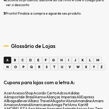
ver o desconto
5
Pronto! Finalize a compra e aguarde seu produto.
Glossário de Lojas
A
B
C
D
E
F
G
H
I
J
K
L
M
N
O
P
Q
R
S
T
U
V
W
X
Y
Z
Cupons para lojas com a letra A:
Acer
AcessoShop
Acordo Certo
Adcos
Adidas
Aéropostale Brasil
Aerow
Alianças Imperiais
AliExpress
Allbags
allever
Allianz Travel
Allugator
Alura
Amandine
Amaro
Amazon
Amend
Americanas
Amiga Pet
Amo Karitê
AMOBELEZA
Ana Mayer
Anacapri
Animale
Anjuss
Ano Zero