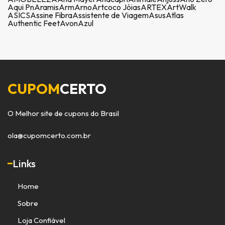
Aqui Pn
Aramis
Arm
Arno
Artcoco Jóias
ARTEX
ArtWalk
ASICS
Assine Fibra
Assistente de Viagem
Asus
Atlas
Authentic Feet
Avon
Azul
CUPOM
CERTO
O Melhor site de cupons do Brasil
ola@cupomcerto.com.br
Links
Home
Sobre
Loja Confiável