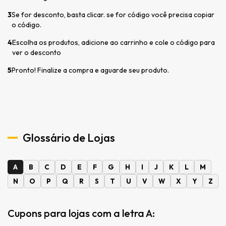
3
Se for desconto, basta clicar. se for código você precisa copiar
o código.
4
Escolha os produtos, adicione ao carrinho e cole o código para
ver o desconto
5
Pronto! Finalize a compra e aguarde seu produto.
Glossário de Lojas
A
B
C
D
E
F
G
H
I
J
K
L
M
N
O
P
Q
R
S
T
U
V
W
X
Y
Z
Cupons para lojas com a letra A: