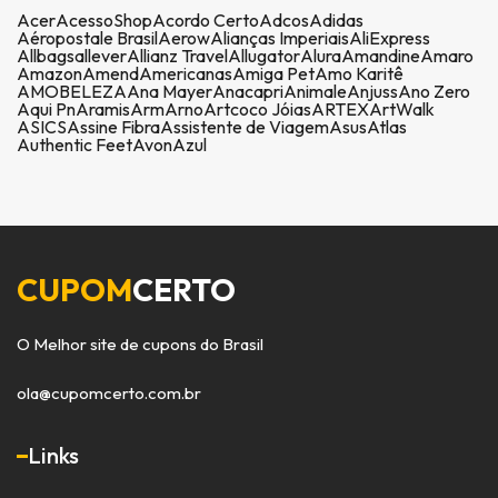
Acer
AcessoShop
Acordo Certo
Adcos
Adidas
Aéropostale Brasil
Aerow
Alianças Imperiais
AliExpress
Allbags
allever
Allianz Travel
Allugator
Alura
Amandine
Amaro
Amazon
Amend
Americanas
Amiga Pet
Amo Karitê
AMOBELEZA
Ana Mayer
Anacapri
Animale
Anjuss
Ano Zero
Aqui Pn
Aramis
Arm
Arno
Artcoco Jóias
ARTEX
ArtWalk
ASICS
Assine Fibra
Assistente de Viagem
Asus
Atlas
Authentic Feet
Avon
Azul
CUPOM
CERTO
O Melhor site de cupons do Brasil
ola@cupomcerto.com.br
Links