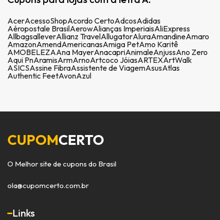
Acer
AcessoShop
Acordo Certo
Adcos
Adidas
Aéropostale Brasil
Aerow
Alianças Imperiais
AliExpress
Allbags
allever
Allianz Travel
Allugator
Alura
Amandine
Amaro
Amazon
Amend
Americanas
Amiga Pet
Amo Karitê
AMOBELEZA
Ana Mayer
Anacapri
Animale
Anjuss
Ano Zero
Aqui Pn
Aramis
Arm
Arno
Artcoco Jóias
ARTEX
ArtWalk
ASICS
Assine Fibra
Assistente de Viagem
Asus
Atlas
Authentic Feet
Avon
Azul
CUPOM
CERTO
O Melhor site de cupons do Brasil
ola@cupomcerto.com.br
Links