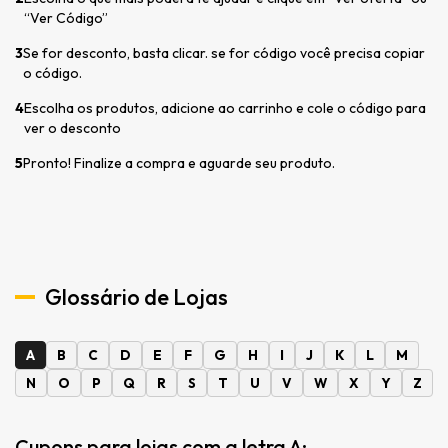
“Ver Código”
3
Se for desconto, basta clicar. se for código você precisa copiar
o código.
4
Escolha os produtos, adicione ao carrinho e cole o código para
ver o desconto
5
Pronto! Finalize a compra e aguarde seu produto.
Glossário de Lojas
A
B
C
D
E
F
G
H
I
J
K
L
M
N
O
P
Q
R
S
T
U
V
W
X
Y
Z
Cupons para lojas com a letra A: