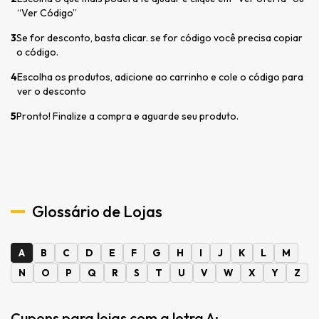
“Ver Código”
3
Se for desconto, basta clicar. se for código você precisa copiar
o código.
4
Escolha os produtos, adicione ao carrinho e cole o código para
ver o desconto
5
Pronto! Finalize a compra e aguarde seu produto.
Glossário de Lojas
A
B
C
D
E
F
G
H
I
J
K
L
M
N
O
P
Q
R
S
T
U
V
W
X
Y
Z
Cupons para lojas com a letra A: