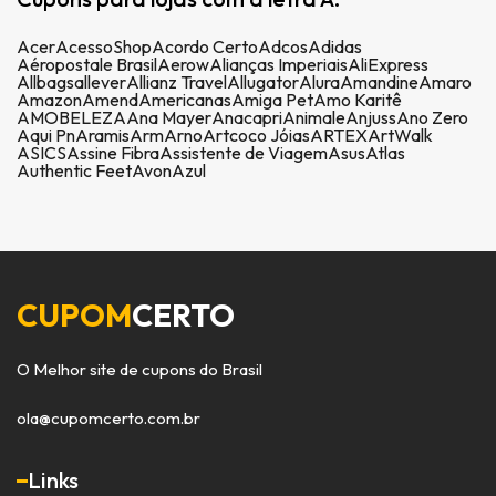
Acer
AcessoShop
Acordo Certo
Adcos
Adidas
Aéropostale Brasil
Aerow
Alianças Imperiais
AliExpress
Allbags
allever
Allianz Travel
Allugator
Alura
Amandine
Amaro
Amazon
Amend
Americanas
Amiga Pet
Amo Karitê
AMOBELEZA
Ana Mayer
Anacapri
Animale
Anjuss
Ano Zero
Aqui Pn
Aramis
Arm
Arno
Artcoco Jóias
ARTEX
ArtWalk
ASICS
Assine Fibra
Assistente de Viagem
Asus
Atlas
Authentic Feet
Avon
Azul
CUPOM
CERTO
O Melhor site de cupons do Brasil
ola@cupomcerto.com.br
Links