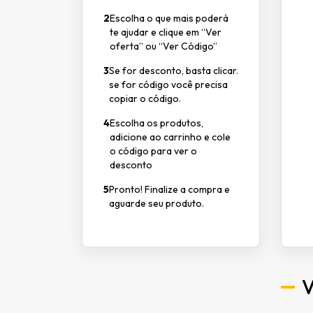
2
Escolha o que mais poderá
te ajudar e clique em “Ver
oferta” ou “Ver Código”
3
Se for desconto, basta clicar.
se for código você precisa
copiar o código.
4
Escolha os produtos,
adicione ao carrinho e cole
o código para ver o
desconto
5
Pronto! Finalize a compra e
aguarde seu produto.
V