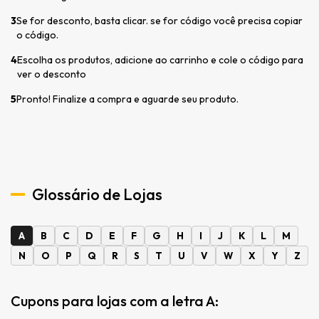
3
Se for desconto, basta clicar. se for código você precisa copiar
o código.
4
Escolha os produtos, adicione ao carrinho e cole o código para
ver o desconto
5
Pronto! Finalize a compra e aguarde seu produto.
Glossário de Lojas
A
B
C
D
E
F
G
H
I
J
K
L
M
N
O
P
Q
R
S
T
U
V
W
X
Y
Z
Cupons para lojas com a letra A: