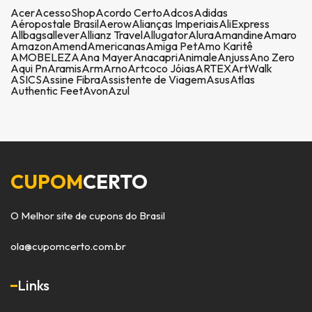
Acer
AcessoShop
Acordo Certo
Adcos
Adidas
Aéropostale Brasil
Aerow
Alianças Imperiais
AliExpress
Allbags
allever
Allianz Travel
Allugator
Alura
Amandine
Amaro
Amazon
Amend
Americanas
Amiga Pet
Amo Karitê
AMOBELEZA
Ana Mayer
Anacapri
Animale
Anjuss
Ano Zero
Aqui Pn
Aramis
Arm
Arno
Artcoco Jóias
ARTEX
ArtWalk
ASICS
Assine Fibra
Assistente de Viagem
Asus
Atlas
Authentic Feet
Avon
Azul
CUPOM
CERTO
O Melhor site de cupons do Brasil
ola@cupomcerto.com.br
Links