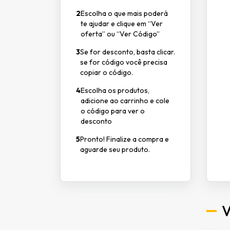
2
Escolha o que mais poderá
te ajudar e clique em “Ver
oferta” ou “Ver Código”
3
Se for desconto, basta clicar.
se for código você precisa
copiar o código.
4
Escolha os produtos,
adicione ao carrinho e cole
o código para ver o
desconto
5
Pronto! Finalize a compra e
aguarde seu produto.
V