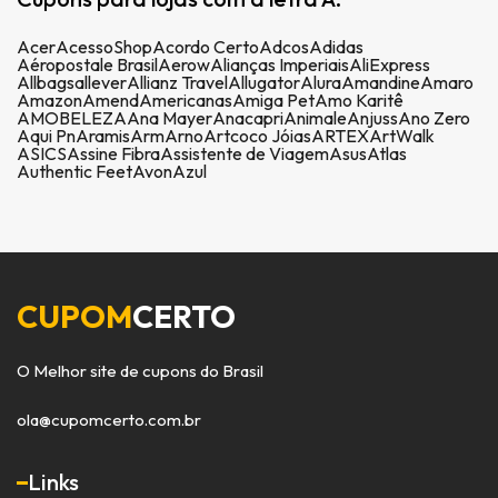
Acer
AcessoShop
Acordo Certo
Adcos
Adidas
Aéropostale Brasil
Aerow
Alianças Imperiais
AliExpress
Allbags
allever
Allianz Travel
Allugator
Alura
Amandine
Amaro
Amazon
Amend
Americanas
Amiga Pet
Amo Karitê
AMOBELEZA
Ana Mayer
Anacapri
Animale
Anjuss
Ano Zero
Aqui Pn
Aramis
Arm
Arno
Artcoco Jóias
ARTEX
ArtWalk
ASICS
Assine Fibra
Assistente de Viagem
Asus
Atlas
Authentic Feet
Avon
Azul
CUPOM
CERTO
O Melhor site de cupons do Brasil
ola@cupomcerto.com.br
Links