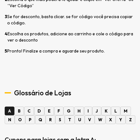
“Ver Código”
3
Se for desconto, basta clicar. se for código você precisa copiar
o código.
4
Escolha os produtos, adicione ao carrinho e cole o código para
ver o desconto
5
Pronto! Finalize a compra e aguarde seu produto.
Glossário de Lojas
A
B
C
D
E
F
G
H
I
J
K
L
M
N
O
P
Q
R
S
T
U
V
W
X
Y
Z
Cupons para lojas com a letra A: