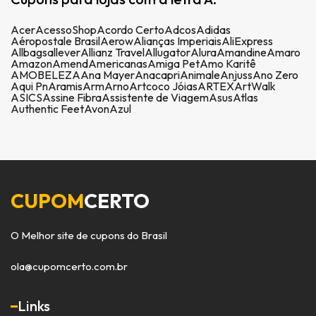
Acer
AcessoShop
Acordo Certo
Adcos
Adidas
Aéropostale Brasil
Aerow
Alianças Imperiais
AliExpress
Allbags
allever
Allianz Travel
Allugator
Alura
Amandine
Amaro
Amazon
Amend
Americanas
Amiga Pet
Amo Karitê
AMOBELEZA
Ana Mayer
Anacapri
Animale
Anjuss
Ano Zero
Aqui Pn
Aramis
Arm
Arno
Artcoco Jóias
ARTEX
ArtWalk
ASICS
Assine Fibra
Assistente de Viagem
Asus
Atlas
Authentic Feet
Avon
Azul
CUPOM
CERTO
O Melhor site de cupons do Brasil
ola@cupomcerto.com.br
Links