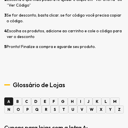
“Ver Código”
3
Se for desconto, basta clicar. se for código você precisa copiar
o código.
4
Escolha os produtos, adicione ao carrinho e cole o código para
ver o desconto
5
Pronto! Finalize a compra e aguarde seu produto.
Glossário de Lojas
A
B
C
D
E
F
G
H
I
J
K
L
M
N
O
P
Q
R
S
T
U
V
W
X
Y
Z
Cupons para lojas com a letra A: