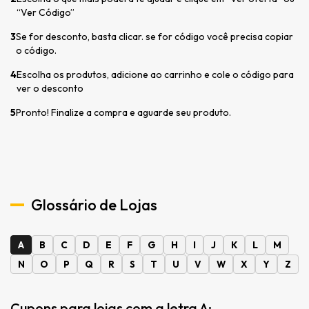
“Ver Código”
3
Se for desconto, basta clicar. se for código você precisa copiar
o código.
4
Escolha os produtos, adicione ao carrinho e cole o código para
ver o desconto
5
Pronto! Finalize a compra e aguarde seu produto.
Glossário de Lojas
A
B
C
D
E
F
G
H
I
J
K
L
M
N
O
P
Q
R
S
T
U
V
W
X
Y
Z
Cupons para lojas com a letra A: