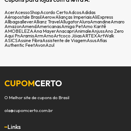
Acer
AcessoShop
Acordo Certo
Adcos
Adidas
Aéropostale Brasil
Aerow
Alianças Imperiais
AliExpress
Allbags
allever
Allianz Travel
Allugator
Alura
Amandine
Amaro
Amazon
Amend
Americanas
Amiga Pet
Amo Karitê
AMOBELEZA
Ana Mayer
Anacapri
Animale
Anjuss
Ano Zero
Aqui Pn
Aramis
Arm
Arno
Artcoco Jóias
ARTEX
ArtWalk
ASICS
Assine Fibra
Assistente de Viagem
Asus
Atlas
Authentic Feet
Avon
Azul
CUPOM
CERTO
O Melhor site de cupons do Brasil
ola@cupomcerto.com.br
Links