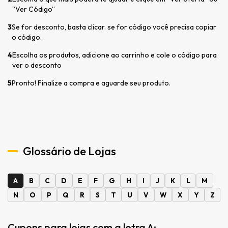
“Ver Código”
3
Se for desconto, basta clicar. se for código você precisa copiar
o código.
4
Escolha os produtos, adicione ao carrinho e cole o código para
ver o desconto
5
Pronto! Finalize a compra e aguarde seu produto.
Glossário de Lojas
A
B
C
D
E
F
G
H
I
J
K
L
M
N
O
P
Q
R
S
T
U
V
W
X
Y
Z
Cupons para lojas com a letra A: