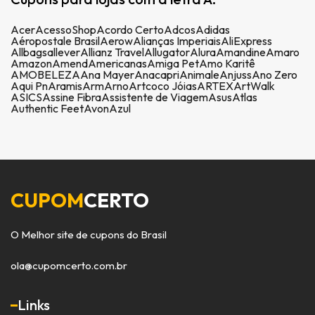
Acer
AcessoShop
Acordo Certo
Adcos
Adidas
Aéropostale Brasil
Aerow
Alianças Imperiais
AliExpress
Allbags
allever
Allianz Travel
Allugator
Alura
Amandine
Amaro
Amazon
Amend
Americanas
Amiga Pet
Amo Karitê
AMOBELEZA
Ana Mayer
Anacapri
Animale
Anjuss
Ano Zero
Aqui Pn
Aramis
Arm
Arno
Artcoco Jóias
ARTEX
ArtWalk
ASICS
Assine Fibra
Assistente de Viagem
Asus
Atlas
Authentic Feet
Avon
Azul
CUPOM
CERTO
O Melhor site de cupons do Brasil
ola@cupomcerto.com.br
Links