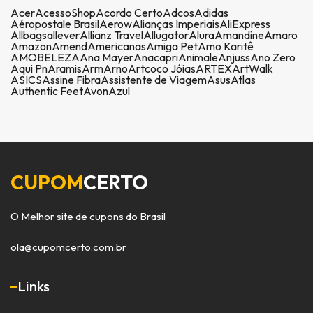
Acer
AcessoShop
Acordo Certo
Adcos
Adidas
Aéropostale Brasil
Aerow
Alianças Imperiais
AliExpress
Allbags
allever
Allianz Travel
Allugator
Alura
Amandine
Amaro
Amazon
Amend
Americanas
Amiga Pet
Amo Karitê
AMOBELEZA
Ana Mayer
Anacapri
Animale
Anjuss
Ano Zero
Aqui Pn
Aramis
Arm
Arno
Artcoco Jóias
ARTEX
ArtWalk
ASICS
Assine Fibra
Assistente de Viagem
Asus
Atlas
Authentic Feet
Avon
Azul
CUPOM
CERTO
O Melhor site de cupons do Brasil
ola@cupomcerto.com.br
Links