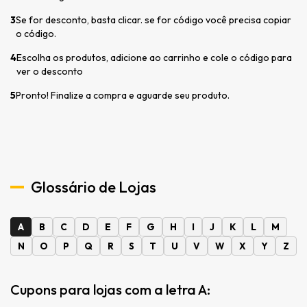
3
Se for desconto, basta clicar. se for código você precisa copiar
o código.
4
Escolha os produtos, adicione ao carrinho e cole o código para
ver o desconto
5
Pronto! Finalize a compra e aguarde seu produto.
Glossário de Lojas
A
B
C
D
E
F
G
H
I
J
K
L
M
N
O
P
Q
R
S
T
U
V
W
X
Y
Z
Cupons para lojas com a letra A: