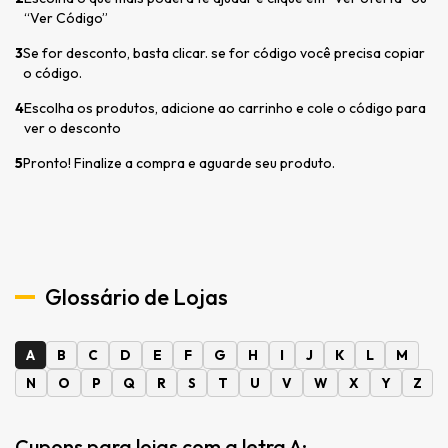
“Ver Código”
3
Se for desconto, basta clicar. se for código você precisa copiar
o código.
4
Escolha os produtos, adicione ao carrinho e cole o código para
ver o desconto
5
Pronto! Finalize a compra e aguarde seu produto.
Glossário de Lojas
A
B
C
D
E
F
G
H
I
J
K
L
M
N
O
P
Q
R
S
T
U
V
W
X
Y
Z
Cupons para lojas com a letra A: