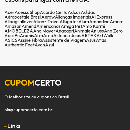
Acer
AcessoShop
Acordo Certo
Adcos
Adidas
Aéropostale Brasil
Aerow
Alianças Imperiais
AliExpress
Allbags
allever
Allianz Travel
Allugator
Alura
Amandine
Amaro
Amazon
Amend
Americanas
Amiga Pet
Amo Karitê
AMOBELEZA
Ana Mayer
Anacapri
Animale
Anjuss
Ano Zero
Aqui Pn
Aramis
Arm
Arno
Artcoco Jóias
ARTEX
ArtWalk
ASICS
Assine Fibra
Assistente de Viagem
Asus
Atlas
Authentic Feet
Avon
Azul
CUPOM
CERTO
O Melhor site de cupons do Brasil
ola@cupomcerto.com.br
Links