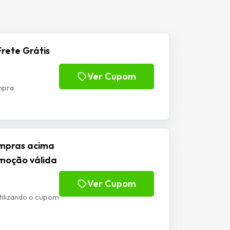
rete Grátis
Ver Cupom
mpra
ompras acima
omoção válida
Ver Cupom
tilizando o cupom