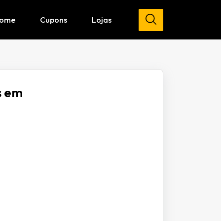
ome
Cupons
Lojas
s em