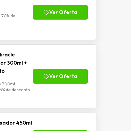
Ver Oferta
 70% de
iracle
or 300ml +
to
Ver Oferta
o 300ml +
6% de desconto
Fixador 450ml