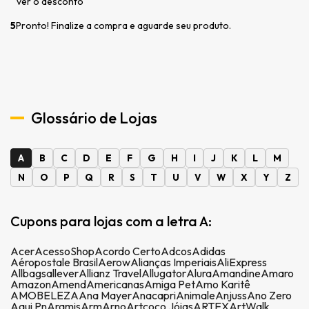
ver o desconto
5
Pronto! Finalize a compra e aguarde seu produto.
Glossário de Lojas
A
B
C
D
E
F
G
H
I
J
K
L
M
N
O
P
Q
R
S
T
U
V
W
X
Y
Z
Cupons para lojas com a letra A:
Acer
AcessoShop
Acordo Certo
Adcos
Adidas
Aéropostale Brasil
Aerow
Alianças Imperiais
AliExpress
Allbags
allever
Allianz Travel
Allugator
Alura
Amandine
Amaro
Amazon
Amend
Americanas
Amiga Pet
Amo Karitê
AMOBELEZA
Ana Mayer
Anacapri
Animale
Anjuss
Ano Zero
Aqui Pn
Aramis
Arm
Arno
Artcoco Jóias
ARTEX
ArtWalk