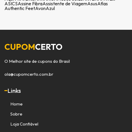
ASICS
Assine Fibra
Assistente de Viagem
Asus
Atlas
Authentic Feet
Avon
Azul
CUPOM
CERTO
O Melhor site de cupons do Brasil
ola@cupomcerto.com.br
Links
Home
Sobre
Loja Confiável