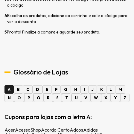
o código.
4
Escolha os produtos, adicione ao carrinho e cole o código para
ver o desconto
5
Pronto! Finalize a compra e aguarde seu produto.
Glossário de Lojas
A
B
C
D
E
F
G
H
I
J
K
L
M
N
O
P
Q
R
S
T
U
V
W
X
Y
Z
Cupons para lojas com a letra A:
Acer
AcessoShop
Acordo Certo
Adcos
Adidas