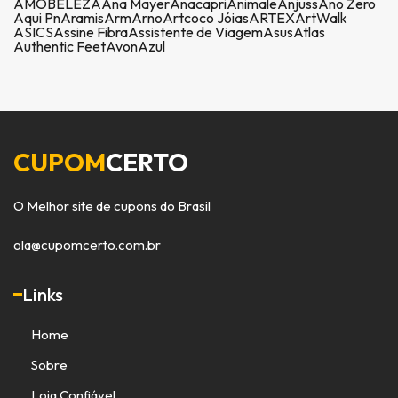
AMOBELEZA
Ana Mayer
Anacapri
Animale
Anjuss
Ano Zero
Aqui Pn
Aramis
Arm
Arno
Artcoco Jóias
ARTEX
ArtWalk
ASICS
Assine Fibra
Assistente de Viagem
Asus
Atlas
Authentic Feet
Avon
Azul
CUPOM
CERTO
O Melhor site de cupons do Brasil
ola@cupomcerto.com.br
Links
Home
Sobre
Loja Confiável