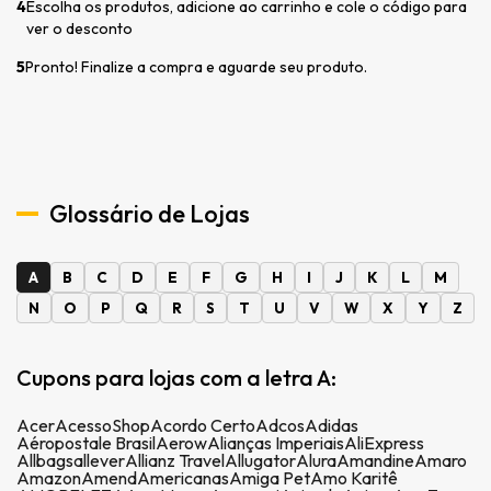
4
Escolha os produtos, adicione ao carrinho e cole o código para
ver o desconto
5
Pronto! Finalize a compra e aguarde seu produto.
Glossário de Lojas
A
B
C
D
E
F
G
H
I
J
K
L
M
N
O
P
Q
R
S
T
U
V
W
X
Y
Z
Cupons para lojas com a letra A:
Acer
AcessoShop
Acordo Certo
Adcos
Adidas
Aéropostale Brasil
Aerow
Alianças Imperiais
AliExpress
Allbags
allever
Allianz Travel
Allugator
Alura
Amandine
Amaro
Amazon
Amend
Americanas
Amiga Pet
Amo Karitê