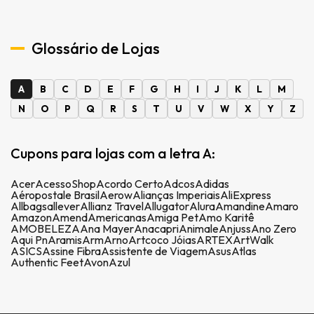
Glossário de Lojas
A
B
C
D
E
F
G
H
I
J
K
L
M
N
O
P
Q
R
S
T
U
V
W
X
Y
Z
Cupons para lojas com a letra A:
Acer
AcessoShop
Acordo Certo
Adcos
Adidas
Aéropostale Brasil
Aerow
Alianças Imperiais
AliExpress
Allbags
allever
Allianz Travel
Allugator
Alura
Amandine
Amaro
Amazon
Amend
Americanas
Amiga Pet
Amo Karitê
AMOBELEZA
Ana Mayer
Anacapri
Animale
Anjuss
Ano Zero
Aqui Pn
Aramis
Arm
Arno
Artcoco Jóias
ARTEX
ArtWalk
ASICS
Assine Fibra
Assistente de Viagem
Asus
Atlas
Authentic Feet
Avon
Azul