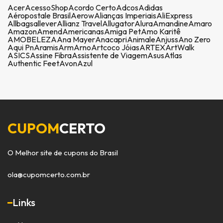
Acer
AcessoShop
Acordo Certo
Adcos
Adidas
Aéropostale Brasil
Aerow
Alianças Imperiais
AliExpress
Allbags
allever
Allianz Travel
Allugator
Alura
Amandine
Amaro
Amazon
Amend
Americanas
Amiga Pet
Amo Karitê
AMOBELEZA
Ana Mayer
Anacapri
Animale
Anjuss
Ano Zero
Aqui Pn
Aramis
Arm
Arno
Artcoco Jóias
ARTEX
ArtWalk
ASICS
Assine Fibra
Assistente de Viagem
Asus
Atlas
Authentic Feet
Avon
Azul
CUPOM
CERTO
O Melhor site de cupons do Brasil
ola@cupomcerto.com.br
Links