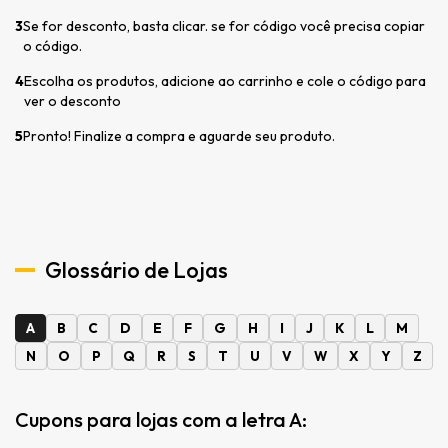
3
Se for desconto, basta clicar. se for código você precisa copiar
o código.
4
Escolha os produtos, adicione ao carrinho e cole o código para
ver o desconto
5
Pronto! Finalize a compra e aguarde seu produto.
Glossário de Lojas
A
B
C
D
E
F
G
H
I
J
K
L
M
N
O
P
Q
R
S
T
U
V
W
X
Y
Z
Cupons para lojas com a letra A: