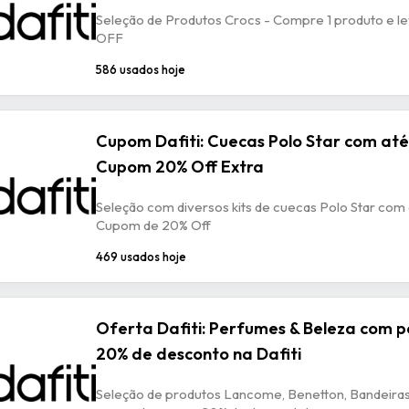
Seleção de Produtos Crocs - Compre 1 produto e l
OFF
586 usados hoje
Cupom Dafiti: Cuecas Polo Star com até
Cupom 20% Off Extra
Seleção com diversos kits de cuecas Polo Star com 
Cupom de 20% Off
469 usados hoje
Oferta Dafiti: Perfumes & Beleza com 
20% de desconto na Dafiti
Seleção de produtos Lancome, Benetton, Bandeiras