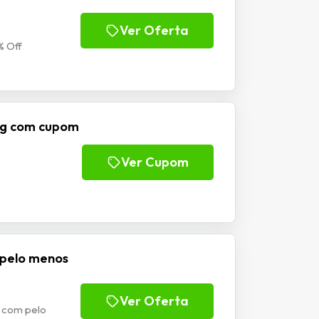
Ver Oferta
% Off
ng com cupom
Ver Cupom
 pelo menos
Ver Oferta
s com pelo