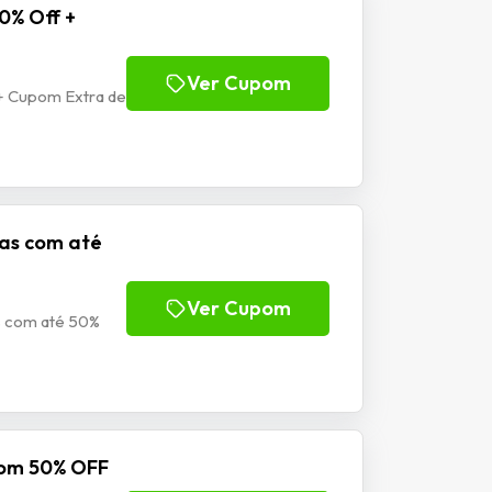
0% Off +
Ver Cupom
+ Cupom Extra de
nas com até
Ver Cupom
s com até 50%
com 50% OFF