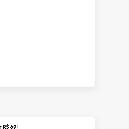
r R$ 69!