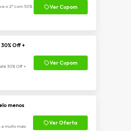
eve o 2º com 50%
Ver Cupom
 30% Off +
Ver Cupom
até 30% Off +
pelo menos
Ver Oferta
 e muito mais