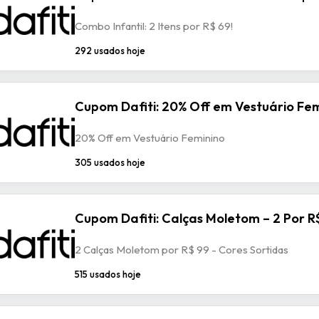
Combo Infantil: 2 Itens por R$ 69!
292 usados hoje
Cupom Dafiti: 20% Off em Vestuário Fem
20% Off em Vestuário Feminino
305 usados hoje
Cupom Dafiti: Calças Moletom – 2 Por R
2 Calças Moletom por R$ 99 - Cores Sortidas
515 usados hoje