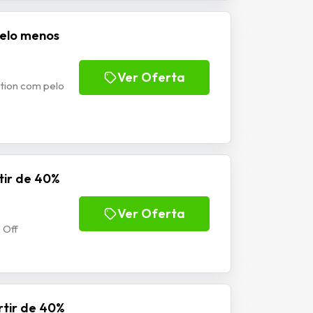
pelo menos
Ver Oferta
ction com pelo
tir de 40%
Ver Oferta
 Off
rtir de 40%