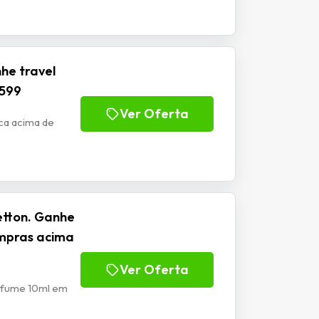
he travel
$599
Ver Oferta
ca acima de
etton. Ganhe
ompras acima
Ver Oferta
erfume 10ml em