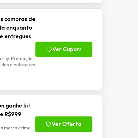
as compras de
ida enquanto
 e entregues
Ver Cupom
ucray. Promoção
didos e entregues
n ganhe kit
de R$999
Ver Oferta
da marca acima