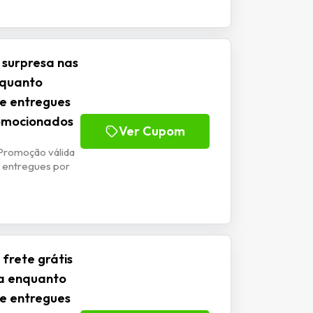
 surpresa nas
nquanto
 e entregues
romocionados
Ver Cupom
Promoção válida
 entregues por
frete grátis
a enquanto
 e entregues