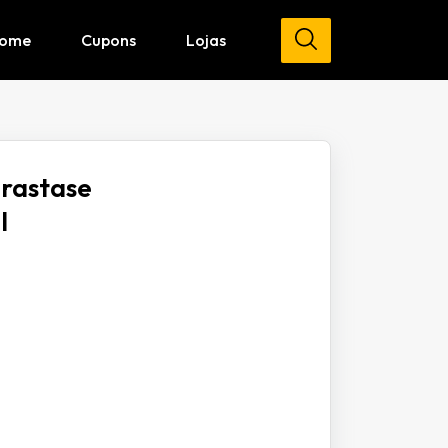
ome
Cupons
Lojas
rastase
l