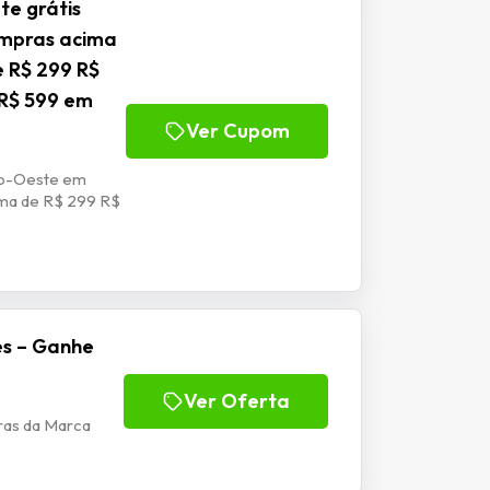
e grátis
ompras acima
e R$ 299 R$
 R$ 599 em
Ver Cupom
tro-Oeste em
ima de R$ 299 R$
es – Ganhe
Ver Oferta
ras da Marca