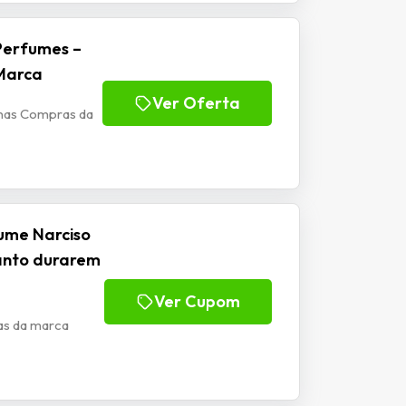
Perfumes –
 Marca
Ver Oferta
 nas Compras da
ume Narciso
anto durarem
Ver Cupom
as da marca