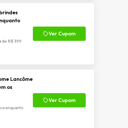
brindes
enquanto
Ver Cupom
a de R$ 399
fume Lancôme
em os
Ver Cupom
ca enquanto