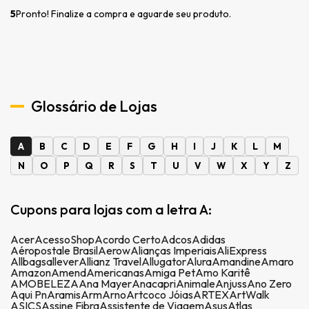
5
Pronto! Finalize a compra e aguarde seu produto.
Glossário de Lojas
A
B
C
D
E
F
G
H
I
J
K
L
M
N
O
P
Q
R
S
T
U
V
W
X
Y
Z
Cupons para lojas com a letra A:
Acer
AcessoShop
Acordo Certo
Adcos
Adidas
Aéropostale Brasil
Aerow
Alianças Imperiais
AliExpress
Allbags
allever
Allianz Travel
Allugator
Alura
Amandine
Amaro
Amazon
Amend
Americanas
Amiga Pet
Amo Karitê
AMOBELEZA
Ana Mayer
Anacapri
Animale
Anjuss
Ano Zero
Aqui Pn
Aramis
Arm
Arno
Artcoco Jóias
ARTEX
ArtWalk
ASICS
Assine Fibra
Assistente de Viagem
Asus
Atlas