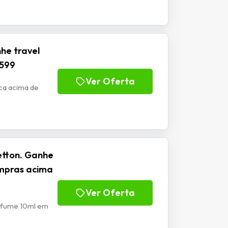
he travel
$599
Ver Oferta
ca acima de
etton. Ganhe
ompras acima
Ver Oferta
erfume 10ml em