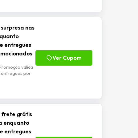
 surpresa nas
nquanto
 e entregues
romocionados
Ver Cupom
Promoção válida
 entregues por
frete grátis
a enquanto
 e entregues