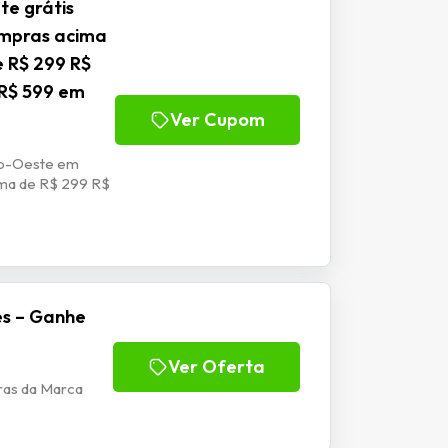
e grátis
ompras acima
e R$ 299 R$
 R$ 599 em
Ver Cupom
tro-Oeste em
ima de R$ 299 R$
es – Ganhe
Ver Oferta
ras da Marca