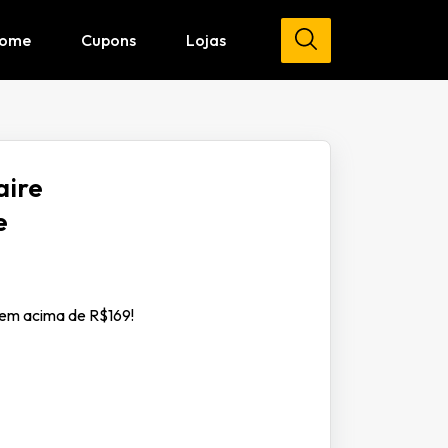
ome
Cupons
Lojas
aire
e
em acima de R$169!