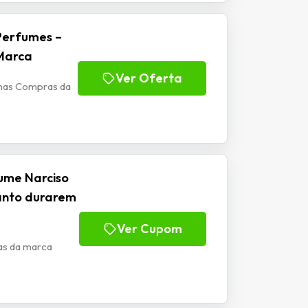
Perfumes –
 Marca
Ver Oferta
 nas Compras da
ume Narciso
anto durarem
Ver Cupom
as da marca