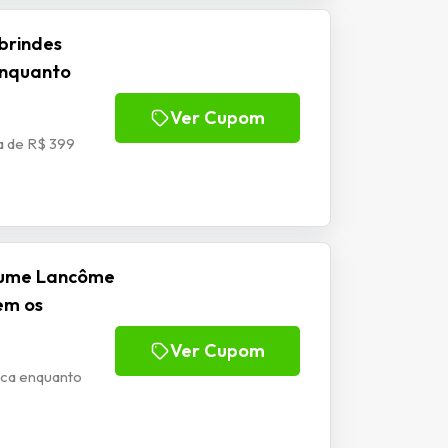
brindes
enquanto
Ver Cupom
a de R$ 399
fume Lancôme
em os
Ver Cupom
ca enquanto