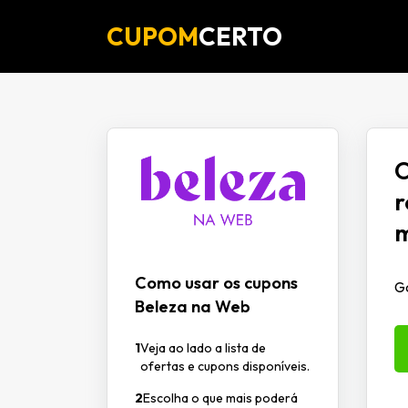
CUPOM
CERTO
O
r
m
Como usar os cupons
G
Beleza na Web
1
Veja ao lado a lista de
ofertas e cupons disponíveis.
2
Escolha o que mais poderá