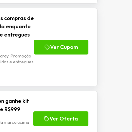
as compras de
ida enquanto
 e entregues
Ver Cupom
ucray. Promoção
didos e entregues
n ganhe kit
de R$999
Ver Oferta
da marca acima