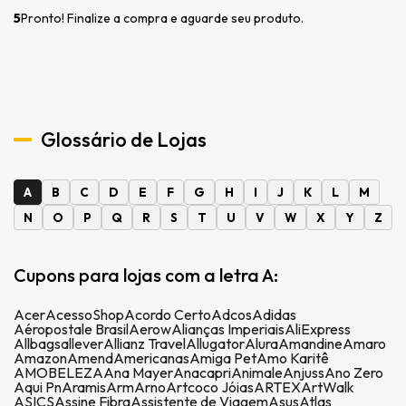
5
Pronto! Finalize a compra e aguarde seu produto.
Glossário de Lojas
A
B
C
D
E
F
G
H
I
J
K
L
M
N
O
P
Q
R
S
T
U
V
W
X
Y
Z
Cupons para lojas com a letra A:
Acer
AcessoShop
Acordo Certo
Adcos
Adidas
Aéropostale Brasil
Aerow
Alianças Imperiais
AliExpress
Allbags
allever
Allianz Travel
Allugator
Alura
Amandine
Amaro
Amazon
Amend
Americanas
Amiga Pet
Amo Karitê
AMOBELEZA
Ana Mayer
Anacapri
Animale
Anjuss
Ano Zero
Aqui Pn
Aramis
Arm
Arno
Artcoco Jóias
ARTEX
ArtWalk
ASICS
Assine Fibra
Assistente de Viagem
Asus
Atlas