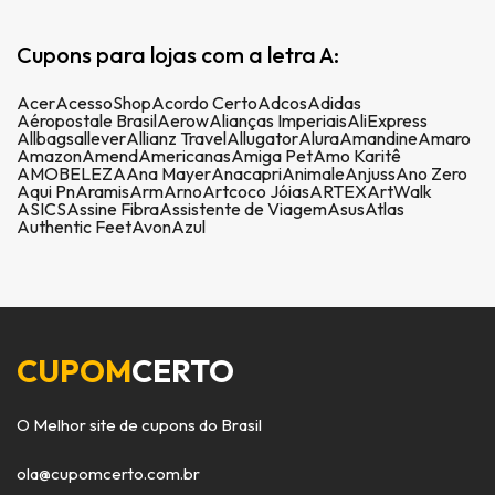
Cupons para lojas com a letra A:
Acer
AcessoShop
Acordo Certo
Adcos
Adidas
Aéropostale Brasil
Aerow
Alianças Imperiais
AliExpress
Allbags
allever
Allianz Travel
Allugator
Alura
Amandine
Amaro
Amazon
Amend
Americanas
Amiga Pet
Amo Karitê
AMOBELEZA
Ana Mayer
Anacapri
Animale
Anjuss
Ano Zero
Aqui Pn
Aramis
Arm
Arno
Artcoco Jóias
ARTEX
ArtWalk
ASICS
Assine Fibra
Assistente de Viagem
Asus
Atlas
Authentic Feet
Avon
Azul
CUPOM
CERTO
O Melhor site de cupons do Brasil
ola@cupomcerto.com.br