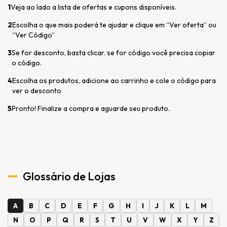
1
Veja ao lado a lista de ofertas e cupons disponíveis.
2
Escolha o que mais poderá te ajudar e clique em “Ver oferta” ou
“Ver Código”
3
Se for desconto, basta clicar. se for código você precisa copiar
o código.
4
Escolha os produtos, adicione ao carrinho e cole o código para
ver o desconto
5
Pronto! Finalize a compra e aguarde seu produto.
Glossário de Lojas
A
B
C
D
E
F
G
H
I
J
K
L
M
N
O
P
Q
R
S
T
U
V
W
X
Y
Z