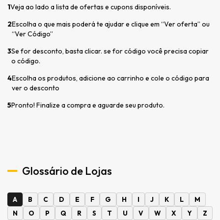
1
Veja ao lado a lista de ofertas e cupons disponíveis.
2
Escolha o que mais poderá te ajudar e clique em “Ver oferta” ou
“Ver Código”
3
Se for desconto, basta clicar. se for código você precisa copiar
o código.
4
Escolha os produtos, adicione ao carrinho e cole o código para
ver o desconto
5
Pronto! Finalize a compra e aguarde seu produto.
Glossário de Lojas
A
B
C
D
E
F
G
H
I
J
K
L
M
N
O
P
Q
R
S
T
U
V
W
X
Y
Z