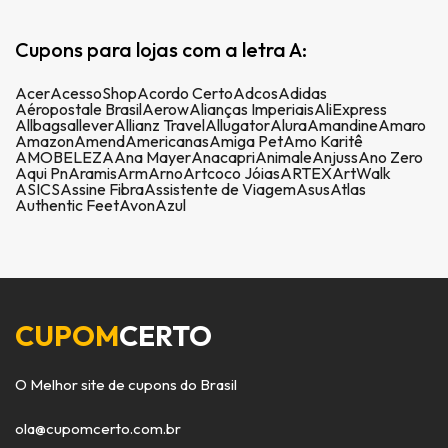
Cupons para lojas com a letra A:
Acer
AcessoShop
Acordo Certo
Adcos
Adidas
Aéropostale Brasil
Aerow
Alianças Imperiais
AliExpress
Allbags
allever
Allianz Travel
Allugator
Alura
Amandine
Amaro
Amazon
Amend
Americanas
Amiga Pet
Amo Karitê
AMOBELEZA
Ana Mayer
Anacapri
Animale
Anjuss
Ano Zero
Aqui Pn
Aramis
Arm
Arno
Artcoco Jóias
ARTEX
ArtWalk
ASICS
Assine Fibra
Assistente de Viagem
Asus
Atlas
Authentic Feet
Avon
Azul
CUPOM
CERTO
O Melhor site de cupons do Brasil
ola@cupomcerto.com.br