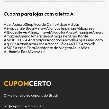
Cupons para lojas com a letra A:
Acer
AcessoShop
Acordo Certo
Adcos
Adidas
Aéropostale Brasil
Aerow
Alianças Imperiais
AliExpress
Allbags
allever
Allianz Travel
Allugator
Alura
Amandine
Amaro
Amazon
Amend
Americanas
Amiga Pet
Amo Karitê
AMOBELEZA
Ana Mayer
Anacapri
Animale
Anjuss
Ano Zero
Aqui Pn
Aramis
Arm
Arno
Artcoco Jóias
ARTEX
ArtWalk
ASICS
Assine Fibra
Assistente de Viagem
Asus
Atlas
Authentic Feet
Avon
Azul
CUPOM
CERTO
O Melhor site de cupons do Brasil
ola@cupomcerto.com.br