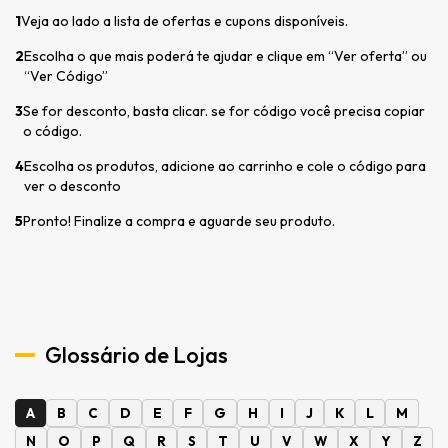
1
Veja ao lado a lista de ofertas e cupons disponíveis.
2
Escolha o que mais poderá te ajudar e clique em “Ver oferta” ou
“Ver Código”
3
Se for desconto, basta clicar. se for código você precisa copiar
o código.
4
Escolha os produtos, adicione ao carrinho e cole o código para
ver o desconto
5
Pronto! Finalize a compra e aguarde seu produto.
Glossário de Lojas
A
B
C
D
E
F
G
H
I
J
K
L
M
N
O
P
Q
R
S
T
U
V
W
X
Y
Z